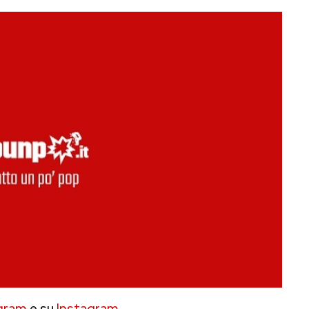
gram
e su
Instagram