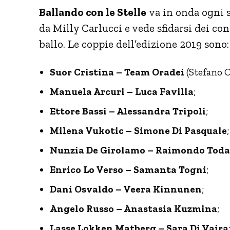
Ballando con le Stelle
va in onda ogni s
da Milly Carlucci e vede sfidarsi dei co
ballo. Le coppie dell’edizione 2019 sono:
Suor Cristina – Team Oradei
(Stefano O
Manuela Arcuri – Luca Favilla
;
Ettore Bassi – Alessandra Tripoli
;
Milena Vukotic – Simone Di Pasquale
;
Nunzia De Girolamo – Raimondo Toda
Enrico Lo Verso – Samanta Togni
;
Dani Osvaldo – Veera Kinnunen
;
Angelo Russo – Anastasia Kuzmina
;
Lasse Lokken Matberg – Sara Di Vaira