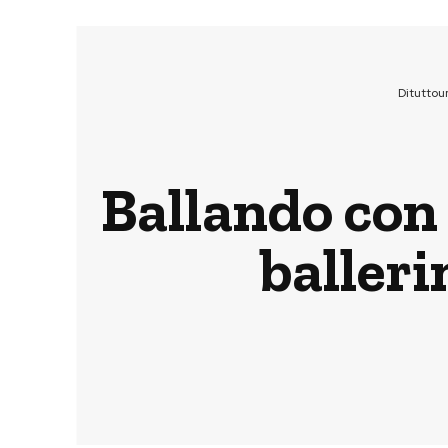
Dituttou
Ballando con 
balleri