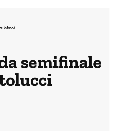
Bertolucci
nda semifinale
tolucci