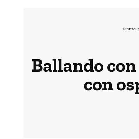
Dituttou
Ballando con 
con os