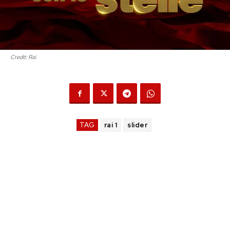
Credit: Rai
TAG
rai 1
slider