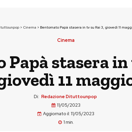
ituttounpop
>
Cinema
>
Bentornato Papà stasera in tv su Rai 3, giovedì 11 magg
Cinema
 Papà stasera in t
giovedì 11 maggi
Di:
Redazione Dituttounpop
11/05/2023
Aggiornato il:
11/05/2023
1
min.