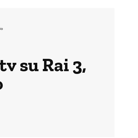
io
v su Rai 3,
o