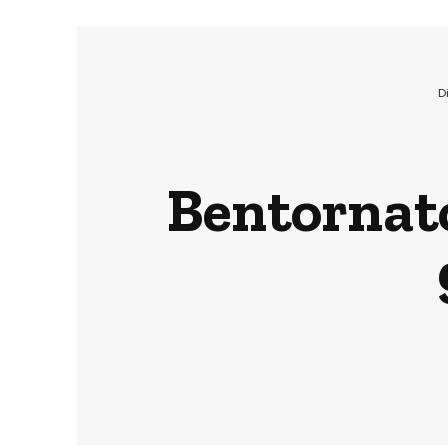
D
Bentornato