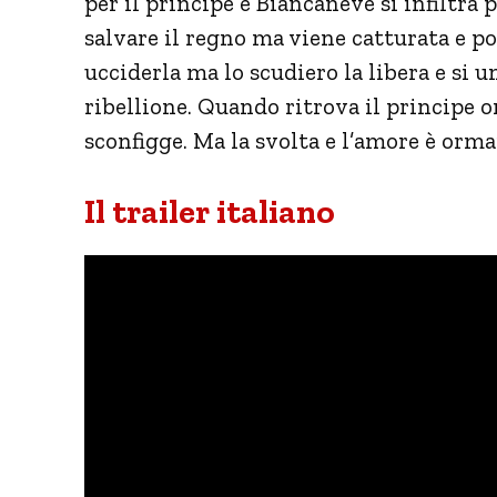
per il principe e Biancaneve si infiltra 
salvare il regno ma viene catturata e po
ucciderla ma lo scudiero la libera e si u
ribellione. Quando ritrova il principe o
sconfigge. Ma la svolta e l’amore è ormai
Il trailer italiano