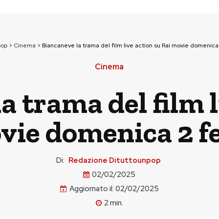
pop
>
Cinema
>
Biancaneve la trama del film live action su Rai movie domenica
Cinema
a trama del film l
vie domenica 2 f
Di:
Redazione Dituttounpop
02/02/2025
Aggiornato il:
02/02/2025
2
min.