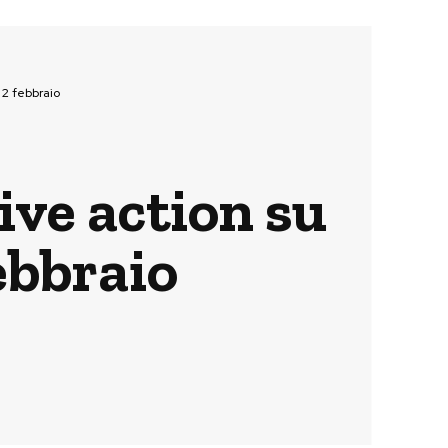
 2 febbraio
ive action su
ebbraio