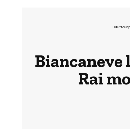
Dituttoun
Biancaneve l
Rai mo