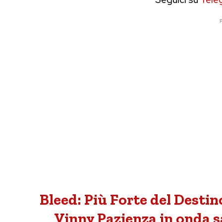
P
Bleed: Più Forte del Destino,
Vinny Pazienza in onda sa