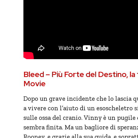
Bleed – Più Forte del Destino, la 
Movie
Dopo un grave incidente che lo lascia q
a vivere con l’aiuto di un esoscheletro 
sulle ossa del cranio. Vinny è un pugile
sembra finita. Ma un bagliore di spera
Rooney, e grazie alla sua guida, e soprat