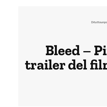
Dituttounp
Bleed – Pi
trailer del f