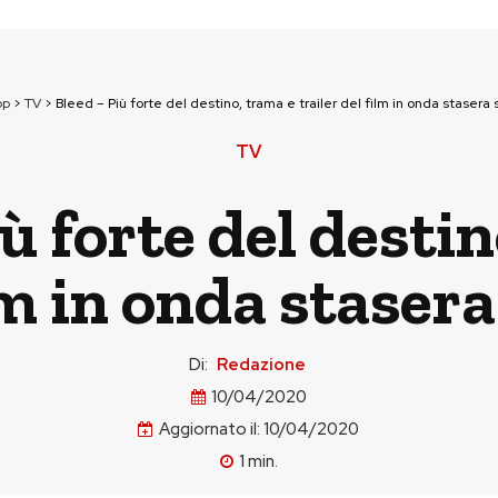
op
>
TV
>
Bleed – Più forte del destino, trama e trailer del film in onda stasera 
TV
ù forte del desti
ilm in onda staser
Di:
Redazione
10/04/2020
Aggiornato il:
10/04/2020
1
min.