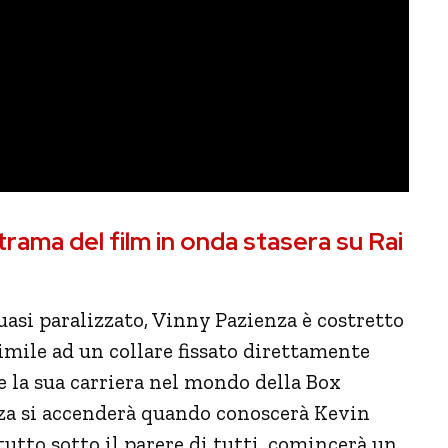
trama del film in onda stasera su Rai
uasi paralizzato, Vinny Pazienza è costretto
simile ad un collare fissato direttamente
 e la sua carriera nel mondo della Box
nza si accenderà quando conoscerà Kevin
tutto sotto il parere di tutti, comincerà un