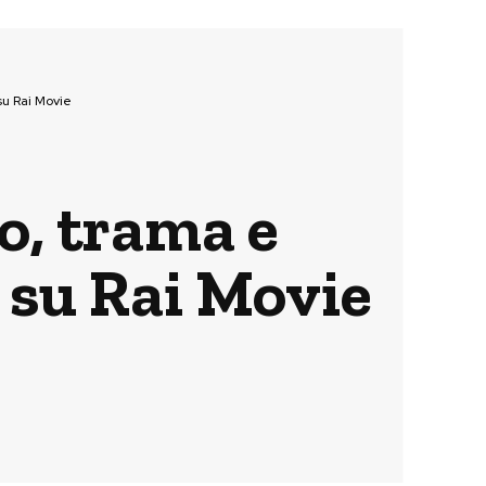
su Rai Movie
no, trama e
a su Rai Movie