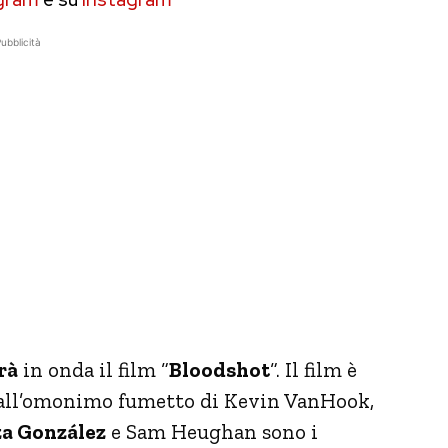
ubblicità
rà
in onda il film “
Bloodshot
“. Il film è
a all’omonimo fumetto di Kevin VanHook,
za González
e Sam Heughan sono i