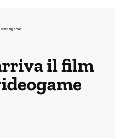
imo videogame
riva il film
 videogame