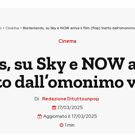
p
>
Cinema
>
Borderlands, su Sky e NOW arriva il film (flop) tratto dall’omon
Cinema
, su Sky e NOW ar
atto dall’omonimo
Di:
Redazione Dituttounpop
17/03/2025
Aggiornato il:
17/03/2025
1
min.