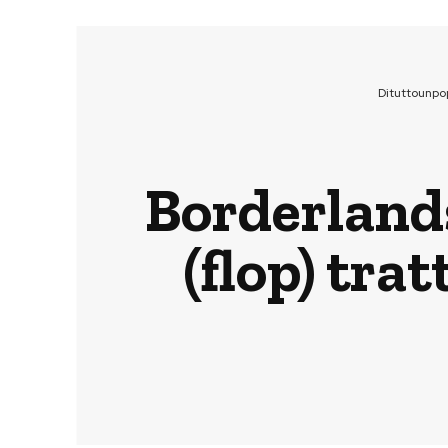
Dituttounpo
Borderlands
(flop) tr