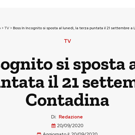
p
>
TV
>
Boss In Incognito si sposta al lunedì, la terza puntata il 21 settembre a
TV
ognito si sposta a
ntata il 21 sette
Contadina
Di:
Redazione
20/09/2020
Aggiornato il:
20/09/2020