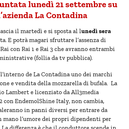
puntata lunedì 21 settembre su
l’azienda La Contadina
cia il martedì e si sposta al l
unedì sera
ta. E potrà magari sfruttare l’assenza di
Rai con Rai 1 e Rai 3 che avranno entrambi
nistrative (follia da tv pubblica).
ll’interno de La Contadina uno dei marchi
one e vendita della mozzarella di bufala. La
io Lambert e licenziato da All3media
 2 con EndemolShine Italy, non cambia,
caleranno in panni diversi per entrare da
on mano l’umore dei propri dipendenti per
 La differenza è che il conduttore scende in