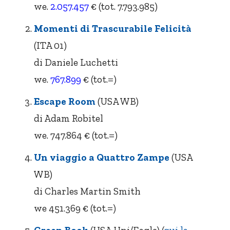
we.
2.057.457
€ (tot. 7.793.985)
Momenti di Trascurabile Felicità
(ITA 01)
di Daniele Luchetti
we.
767.899
€ (tot.=)
Escape Room
(USA WB)
di Adam Robitel
we. 747.864 € (tot.=)
Un viaggio a Quattro Zampe
(USA
WB)
di Charles Martin Smith
we 451.369 € (tot.=)