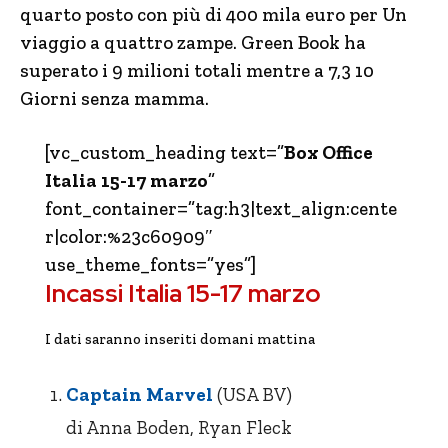
quarto posto con più di 400 mila euro per Un
viaggio a quattro zampe. Green Book ha
superato i 9 milioni totali mentre a 7,3 10
Giorni senza mamma.
[vc_custom_heading text=”
Box Office
Italia 15-17 marzo
”
font_container=”tag:h3|text_align:cente
r|color:%23c60909″
use_theme_fonts=”yes”]
Incassi Italia 15-17 marzo
I dati saranno inseriti domani mattina
Captain Marvel
(USA BV)
di Anna Boden, Ryan Fleck