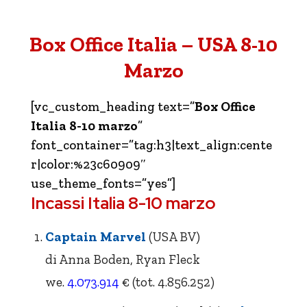
Box Office Italia – USA 8-10
Marzo
[vc_custom_heading text=”
Box Office
Italia 8-10 marzo
”
font_container=”tag:h3|text_align:cente
r|color:%23c60909″
use_theme_fonts=”yes”]
Incassi Italia 8-10 marzo
Captain Marvel
(USA BV)
di Anna Boden, Ryan Fleck
we.
4.073.914
€ (tot. 4.856.252)