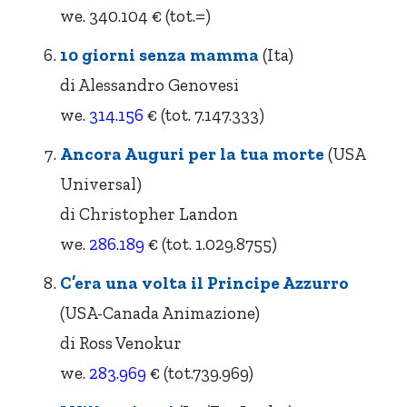
we. 340.104 € (tot.=)
10 giorni senza mamma
(Ita)
di Alessandro Genovesi
we.
314.156
€ (tot. 7.147.333)
Ancora Auguri per la tua morte
(USA
Universal)
di Christopher Landon
we.
286.189
€ (tot. 1.029.8755)
C’era una volta il Principe Azzurro
(USA-Canada Animazione)
di Ross Venokur
we.
283.969
€ (tot.739.969)