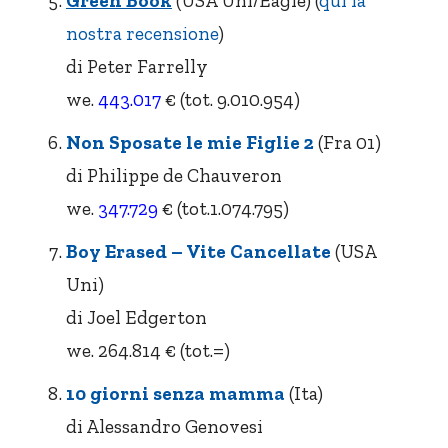
Green Book
(USA Uni/Eagle) (
qui la
nostra recensione
)
di Peter Farrelly
we.
443.017
€ (tot. 9.010.954)
Non Sposate le mie Figlie 2
(Fra 01)
di Philippe de Chauveron
we.
347.729
€ (tot.1.074.795)
Boy Erased – Vite Cancellate
(USA
Uni)
di Joel Edgerton
we. 264.814 € (tot.=)
10 giorni senza mamma
(Ita)
di Alessandro Genovesi