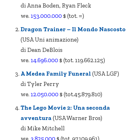
di Anna Boden, Ryan Fleck
we.
153.000.000
$ (tot. =)
Dragon Trainer – Il Mondo Nascosto
(USA Uni animazione)
di Dean DeBlois
we.
14.696.000
$ (tot. 119.662.125)
A Medea Family Funeral
(USA LGF)
di Tyler Perry
we.
12.050.000
$ (tot.45.879.810)
The Lego Movie 2: Una seconda
avventura
(USA Warner Bros)
di Mike Mitchell
we.
3.825.000
$ (tot. 97.109.961)