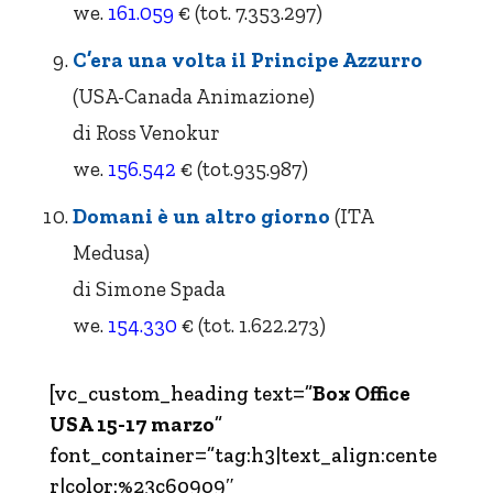
we.
161.059
€ (tot. 7.353.297)
C’era una volta il Principe Azzurro
(USA-Canada Animazione)
di Ross Venokur
we.
156.542
€ (tot.935.987)
Domani è un altro giorno
(ITA
Medusa)
di Simone Spada
we.
154.330
€ (tot. 1.622.273)
[vc_custom_heading text=”
Box Office
USA 15-17 marzo
”
font_container=”tag:h3|text_align:cente
r|color:%23c60909″