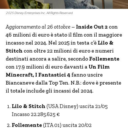
2025 Disney Enterprises Inc. All Rights Reserved.
Aggiornamento al 26 ottobre
–
Inside Out 2
con
46 milioni di euro è stato il film con il maggiore
incasso nel 2024. Nel 2025 in testa c’è
Lilo &
Stitch
con oltre 22 milioni di euro e numeri
destinati ancora a salire, secondo
Follemente
con 17.9 milioni di euro davanti a
Un Film
Minecraft,
I Fantastici 4
fanno uscire
Biancaneve dalla Top Ten. N.B.: dove è presente
il totale include gli incassi del 2024.
Lilo & Stitch
(USA Disney) uscita 21/05
Incasso 22.285.625 €
Follemente
(ITA 01) uscita 20/02