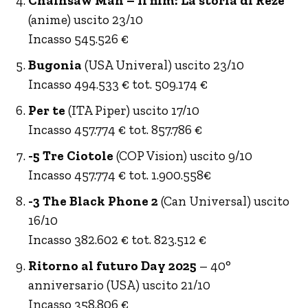
Chainsaw Man – Il film: La storia di Reze
(anime) uscito 23/10
Incasso 545.526 €
Bugonia
(USA Univeral) uscito 23/10
Incasso 494.533 € tot. 509.174 €
Per te
(ITA Piper) uscito 17/10
Incasso 457.774 € tot. 857.786 €
-5 Tre Ciotole
(COP Vision) uscito 9/10
Incasso 457.774 € tot. 1.900.558€
-3 The Black Phone 2
(Can Universal) uscito
16/10
Incasso 382.602 € tot. 823.512 €
Ritorno al futuro Day 2025
– 40°
anniversario (USA) uscito 21/10
Incasso 358.806 €