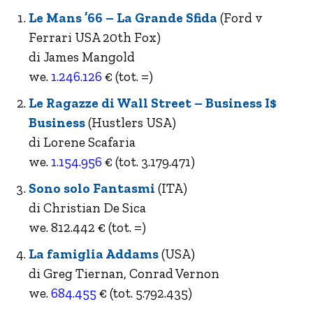
Le Mans ’66 – La Grande Sfida
(Ford v
Ferrari USA 20th Fox)
di James Mangold
we.
1.246.126
€ (tot. =)
Le Ragazze di Wall Street – Business I$
Business
(Hustlers USA)
di Lorene Scafaria
we.
1.154.956
€ (tot. 3.179.471)
Sono solo Fantasmi
(ITA)
di Christian De Sica
we. 812.442 € (tot. =)
La famiglia Addams
(USA)
di Greg Tiernan, Conrad Vernon
we.
684.455
€ (tot. 5.792.435)