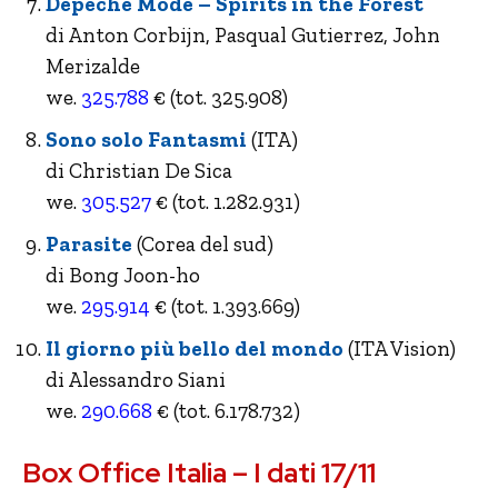
Depeche Mode – Spirits in the Forest
di Anton Corbijn, Pasqual Gutierrez, John
Merizalde
we.
325.788
€ (tot. 325.908)
Sono solo Fantasmi
(ITA)
di Christian De Sica
we.
305.527
€ (tot. 1.282.931)
Parasite
(Corea del sud)
di Bong Joon-ho
we.
295.914
€ (tot. 1.393.669)
Il giorno più bello del mondo
(ITA Vision)
di Alessandro Siani
we.
290.668
€ (tot. 6.178.732)
Box Office Italia – I dati 17/11