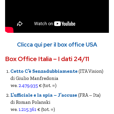
Clicca qui per il box office USA
Box Office Italia – I dati 24/11
Cetto C’è Senzadubbiamente
(ITA Vision)
di Giulio Manfredonia
we.
2.479.935
€ (tot. =)
L’ufficiale e la spia – J’accuse
(FRA – Ita)
di Roman Polanski
we.
1.215.361
€ (tot. =)