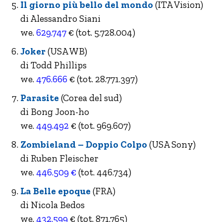
Il giorno più bello del mondo
(ITA Vision)
di Alessandro Siani
we.
629.747
€ (tot. 5.728.004)
Joker
(USA WB)
di Todd Phillips
we.
476.666
€ (tot. 28.771.397)
Parasite
(Corea del sud)
di Bong Joon-ho
we.
449.492
€ (tot. 969.607)
Zombieland – Doppio Colpo
(USA Sony)
di Ruben Fleischer
we.
446.509 €
(tot. 446.734)
La Belle epoque
(FRA)
di Nicola Bedos
we.
432.599
€ (tot. 871.765)