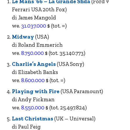
Le Mans ’66 – La Grande Sfida
(Ford v
Ferrari USA 20th Fox)
di James Mangold
we.
31.037.000
$ (tot. =)
Midway
(USA)
di Roland Emmerich
we.
8.750.000
$ (tot. 35.140.773)
Charlie’s Angels
(USA Sony)
di Elizabeth Banks
we.
8.600.000
$ (tot. =)
Playing with Fire
(USA Paramount)
di Andy Fickman
we.
8.550.000
$ (tot. 25.497.824)
Last Christmas
(UK – Universal)
di Paul Feig