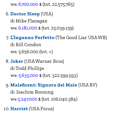
we.
6.700.000
$ (tot. 22.575.765)
Doctor Sleep
(USA)
di Mike Flanagan
we.
6.181.000
$ (tot. 25.039.159)
L’Inganno Perfetto
(The Good Liar USA WB)
di Bill Condon
we. 5.656.000 (tot. =)
Joker
(USA Warner Bros)
di Todd Phillips
we.
5.635.000
$ (tot. 322.599.593)
Maleficent: Signora del Male
(USA BV)
di Joachim Ronning
we
5.247.000
$ (tot. 106.040.384)
Harriet
(USA Focus)