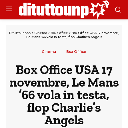
Dituttounpop
>
Cinema
>
Box Office
>
Box Office USA 17 novembre,
Le Mans ’66 vola in testa, flop Charlie’s Angels
Cinema
Box Office
Box Office USA 17
novembre, Le Mans
’66 vola in testa,
flop Charlie’s
Angels