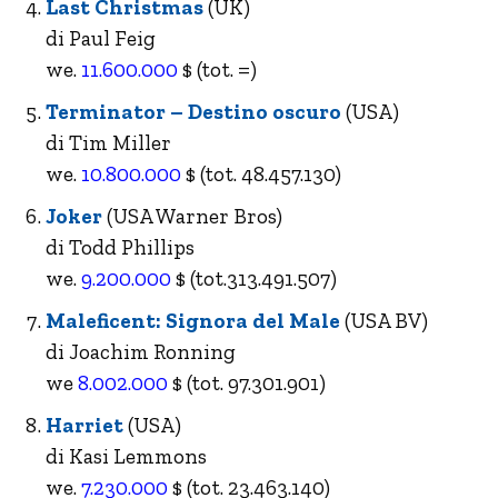
Last Christmas
(UK)
di Paul Feig
we.
11.600.000
$ (tot. =)
Terminator – Destino oscuro
(USA)
di Tim Miller
we.
10.800.000
$ (tot. 48.457.130)
Joker
(USA Warner Bros)
di Todd Phillips
we.
9.200.000
$ (tot.313.491.507)
Maleficent: Signora del Male
(USA BV)
di Joachim Ronning
we
8.002.000
$ (tot. 97.301.901)
Harriet
(USA)
di Kasi Lemmons
we.
7.230.000
$ (tot. 23.463.140)