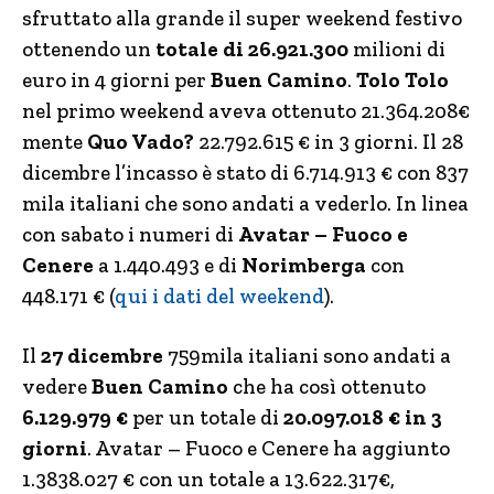
sfruttato alla grande il super weekend festivo
ottenendo un
totale di 26.921.300
milioni di
euro in 4 giorni per
Buen Camino
.
Tolo Tolo
nel primo weekend aveva ottenuto 21.364.208€
mente
Quo Vado?
22.792.615 € in 3 giorni. Il 28
dicembre l’incasso è stato di 6.714.913 € con 837
mila italiani che sono andati a vederlo. In linea
con sabato i numeri di
Avatar – Fuoco e
Cenere
a 1.440.493 e di
Norimberga
con
448.171 € (
qui i dati del weekend
).
Il
27 dicembre
759mila italiani sono andati a
vedere
Buen Camino
che ha così ottenuto
6.129.979 €
per un totale di
20.097.018 € in 3
giorni
. Avatar – Fuoco e Cenere ha aggiunto
1.3838.027 € con un totale a 13.622.317€,