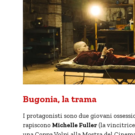
Bugonia, la trama
I protagonisti sono due giovani ossessi
rapiscono
Michelle Fuller
(la vincitric
una Coppa Volpi alla Mostra del Cinem