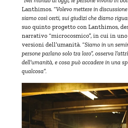
“
Nel mondo di oggi, le persone vivono in bol
Lanthimos. “
Volevo mettere in discussione 
siamo così certi, sui giudizi che diamo riguar
suo quinto progetto con Lanthimos, des
narrativo “microcosmico”, in cui in un
versioni dell’umanità. “
Siamo in un semin
persone parlano solo tra loro”, osserva l’attr
dell’umanità, e cosa può accadere in una spi
qualcosa
”.