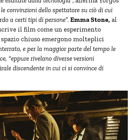
le esaltate dalla tecnologia
”, afferma Yorgos
le convinzioni dello spettatore su ciò di cui
do a certi tipi di persone
”.
Emma Stone,
al
crive il film come un esperimento
o spazio chiuso emergono molteplici
terrato, e per la maggior parte del tempo le
ice, “eppure rivelano diverse versioni
rale discendente in cui ci si convince di