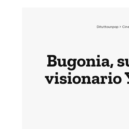
Dituttounpop
>
Cin
Bugonia, su
visionario 