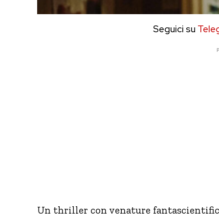
Seguici su
Tele
P
Un thriller con venature fantascientifich