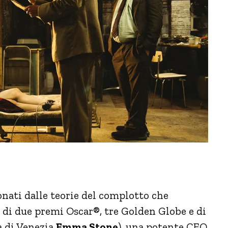
onati dalle teorie del complotto che
e di due premi Oscar®, tre Golden Globe e di
a di Venezia
Emma Stone
), una potente CEO