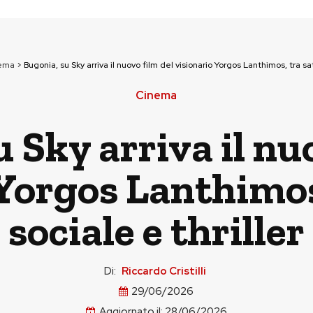
ema
>
Bugonia, su Sky arriva il nuovo film del visionario Yorgos Lanthimos, tra sati
Cinema
 Sky arriva il nu
Yorgos Lanthimos
sociale e thriller
Di:
Riccardo Cristilli
29/06/2026
Aggiornato il:
28/06/2026