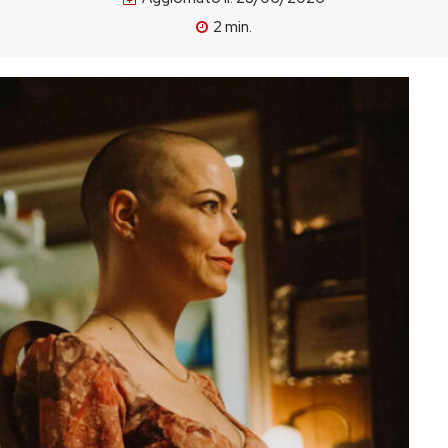
2
min.