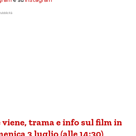
ubblicità
 viene, trama e info sul film in
nica 3 luglio (alle 14:30)