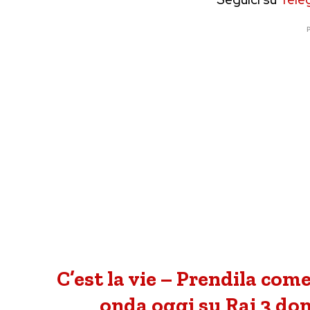
P
C’est la vie – Prendila come
onda oggi su Rai 3 dome