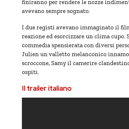
finiranno per rendere le nozze indimen
avevano sempre sognato.
I due registi avevano immaginato il fil
reazione ed esorcizzare un clima cupo. Si
commedia spensierata con diversi person
Julien un valletto melanconico innamor
scroccone, Samy il camerire clandestin
ospiti.
Il trailer italiano