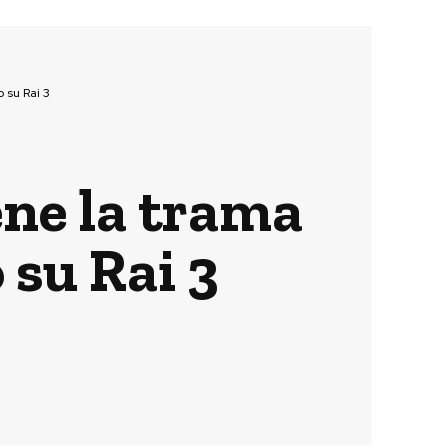
 su Rai 3
ene la trama
 su Rai 3