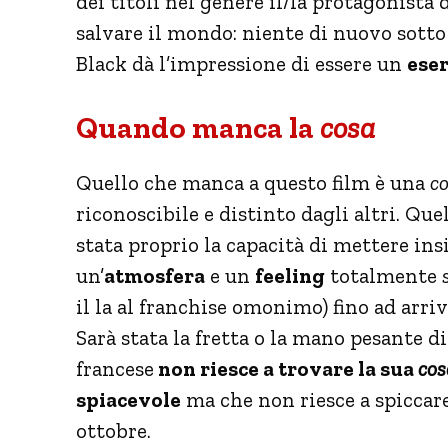
dei titoli nel genere il/la protagonista
salvare il mondo: niente di nuovo sotto 
Black dà l’impressione di essere un
ese
Quando manca la
cosa
Quello che manca a questo film è una
c
riconoscibile e distinto dagli altri. Que
stata proprio la capacità di mettere ins
un’
atmosfera
e un
feeling
totalmente
il la al franchise omonimo) fino ad arri
Sarà stata la fretta o la mano pesante d
francese
non riesce a trovare la sua
cos
spiacevole
ma che non riesce a spiccare
ottobre.