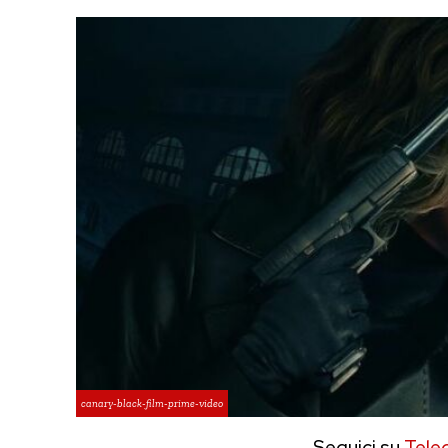
canary-black-film-prime-video
Seguici su
Tele