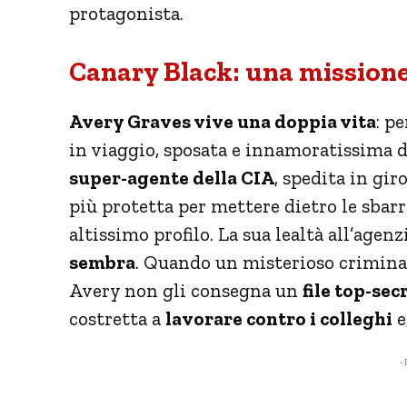
protagonista.
Canary Black: una mission
Avery Graves vive una doppia vita
: p
in viaggio, sposata e innamoratissima de
super-agente della CIA
, spedita in gir
più protetta per mettere dietro le sbarre
altissimo profilo. La sua lealtà all’agen
sembra
. Quando un misterioso criminal
Avery non gli consegna un
file top-sec
costretta a
lavorare contro i colleghi
e
- 