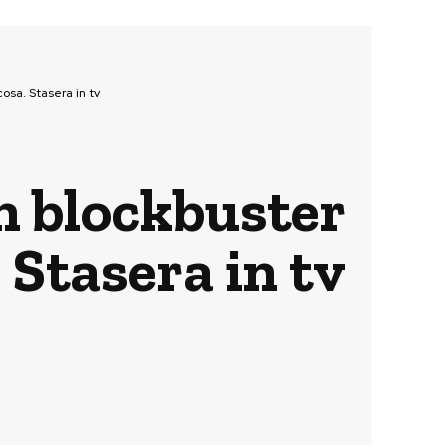
osa. Stasera in tv
un blockbuster
 Stasera in tv