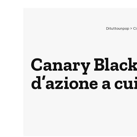
Dituttounpop
>
C
Canary Black,
d’azione a cu