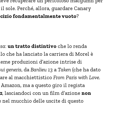
 deve recuperare un pericoloso macguffin per
il sole. Perché, allora, guardare Canary
rcizio fondamentalmente vuoto
?
osa
:
un tratto distintivo
che lo renda
llo che ha lanciato la carriera di Morel è
ieme produzioni d’azione intrise di
sui generis
, da
Banlieu 13
a
Taken
(che ha dato
vare al macchiettistico
From Paris with Love.
i Amazon, ma a questo giro il regista
a
, lasciandoci con un film d’azione
non
 nel mucchio delle uscite di questo