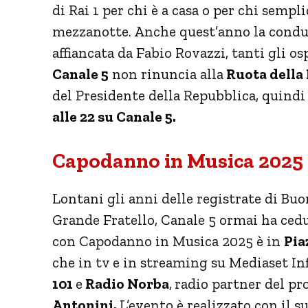
di Rai 1 per chi è a casa o per chi semp
mezzanotte. Anche quest’anno la conduz
affiancata da Fabio Rovazzi, tanti gli os
Canale 5
non rinuncia alla
Ruota della
del Presidente della Repubblica, quind
alle 22 su Canale 5.
Capodanno in Musica 2025 g
Lontani gli anni delle registrate di Bu
Grande Fratello, Canale 5 ormai ha ced
con Capodanno in Musica 2025 è in
Pia
che in tv e in streaming su Mediaset In
101
e
Radio Norba
,
radio partner del p
Antonini.
L’evento è realizzato con il 