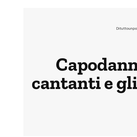
Dituttounp
Capodanno
cantanti e gl