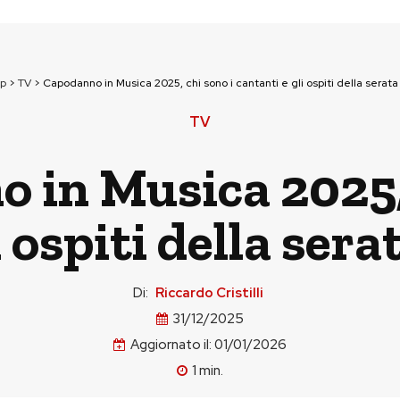
op
>
TV
>
Capodanno in Musica 2025, chi sono i cantanti e gli ospiti della serata
TV
 in Musica 2025, 
i ospiti della sera
Di:
Riccardo Cristilli
31/12/2025
Aggiornato il:
01/01/2026
1
min.