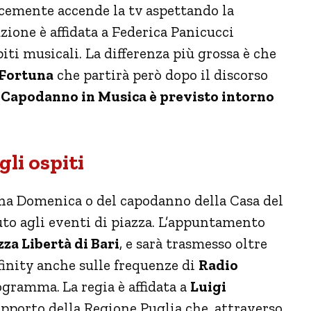
licemente accende la tv aspettando la
ione è affidata a Federica Panicucci
piti musicali. La differenza più grossa è che
 Fortuna
che partirà però dopo il discorso
i
Capodanno in Musica è previsto intorno
li ospiti
ona Domenica o del capodanno della Casa del
uto agli eventi di piazza. L’appuntamento
zza Libertà di Bari
, e sarà trasmesso oltre
finity anche sulle frequenze di
Radio
rogramma.
La regia è affidata a
Luigi
supporto della Regione Puglia che, attraverso