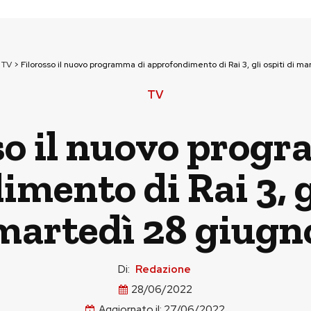
>
TV
>
Filorosso il nuovo programma di approfondimento di Rai 3, gli ospiti di m
TV
so il nuovo prog
mento di Rai 3, gl
martedì 28 giugn
Di:
Redazione
28/06/2022
Aggiornato il:
27/06/2022