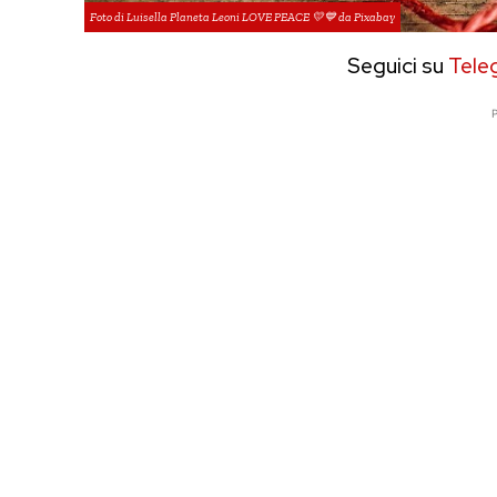
Foto di Luisella Planeta Leoni LOVE PEACE 💛💙 da Pixabay
Seguici su
Tele
P