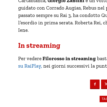
Cartabianca,
Giorgio Zancini
è un volto
guidato con Corrado Augias, Rebus nel 
passato sempre su Rai 3, ha condotto Qu
l’esordio in prima serata. Roberta Rei, c
Iene.
In streaming
Per vedere
Filorosso in streaming
bast
su RaiPlay,
nei giorni successivi la pun
TA