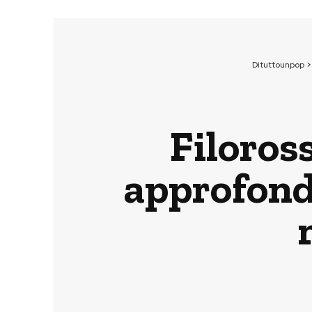
Dituttounpop
Filoros
approfondi