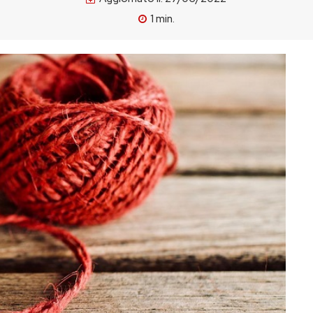
1
min.