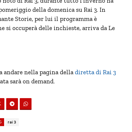
 noto di Rai 3, durante tutto l’inverno ha
pomeriggio della domenica su Rai 3. In
ante Storie, per lui il programma è
he si occuperà delle inchieste, arriva da Le
a andare nella pagina della
diretta di Rai 3
tata sarà on demand.
G
rai 3