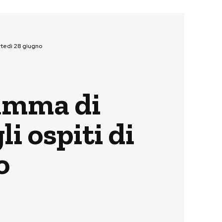
artedì 28 giugno
ramma di
i ospiti di
o