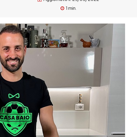
1
min.