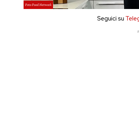
Foto Food Network
Seguici su
Tele
P