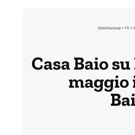
Dituttounpop
>
TV
>
C
Casa Baio su
maggio 
Bai