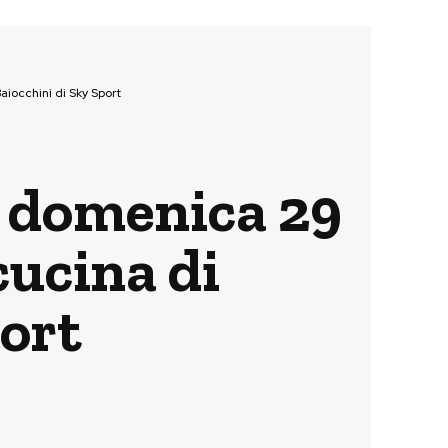
iocchini di Sky Sport
a domenica 29
ucina di
port