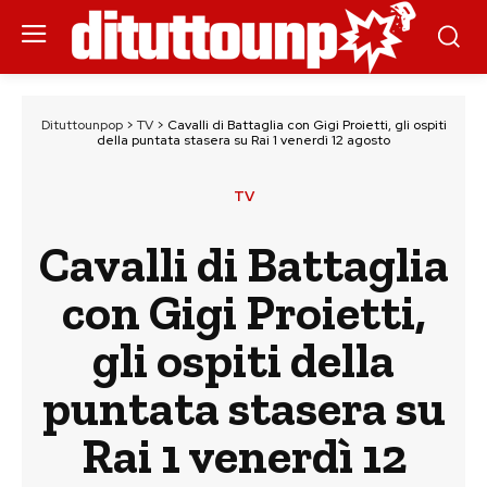
Dituttounpop
>
TV
>
Cavalli di Battaglia con Gigi Proietti, gli ospiti
della puntata stasera su Rai 1 venerdì 12 agosto
TV
Cavalli di Battaglia
con Gigi Proietti,
gli ospiti della
puntata stasera su
Rai 1 venerdì 12