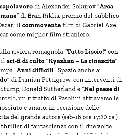
capolavoro
di Alexander Sokurov “
Arca
 umane
” di Eran Riklis, premio del pubblico
Oscar; il
commovente
film di Gabriel Axel
Oscar come miglior film straniero.
lla riviera romagnola “
Tutto Liscio!
” con
 il
sci-fi di culto
“
Kyashan – La rinascita
”
ampa “
Anni difficili
”. Spazio anche ai
rdo
” di Damian Pettigrew, con interventi di
e Stump, Donald Sutherland e “
Nel paese di
osio, un ritratto di Pasolini attraverso le
nosciuto e amato, in occasione delle
ita del grande autore (sab-16 ore 17:20 ca.).
hriller di fantascienza con il due volte