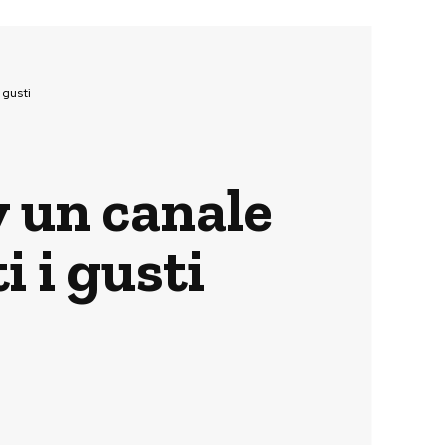
 gusti
 un canale
i i gusti