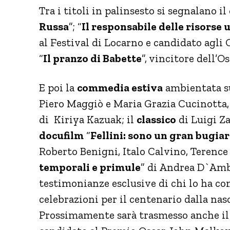
Tra i titoli in palinsesto si segnalano il
Russa
”; “
Il responsabile delle risorse
al Festival di Locarno e candidato agli 
“
Il pranzo di Babette
”, vincitore dell’
E poi la
commedia estiva
ambientata su
Piero Maggiò e Maria Grazia Cucinotta,
di Kiriya Kazuak; il
classico
di Luigi Z
docufilm
“
Fellini: sono un gran bugia
Roberto Benigni, Italo Calvino, Terenc
temporali e primule
” di Andrea D`Ambr
testimonianze esclusive di chi lo ha co
celebrazioni per il centenario dalla nasc
Prossimamente sarà trasmesso anche il t