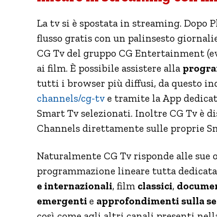
La tv si è spostata in streaming. Dopo 
flusso gratis con un palinsesto giornalie
CG Tv del gruppo CG Entertainment (ev
ai film. È possibile assistere alla
progra
tutti i browser più diffusi, da questo i
channels/cg-tv
e tramite la App dedica
Smart Tv selezionati. Inoltre CG Tv è 
Channels direttamente sulle proprie S
Naturalmente CG Tv risponde alle sue o
programmazione lineare tutta dedicata a
e internazionali
, film
classici
,
documen
emergenti
e
approfondimenti sulla se
così come agli altri canali presenti ne