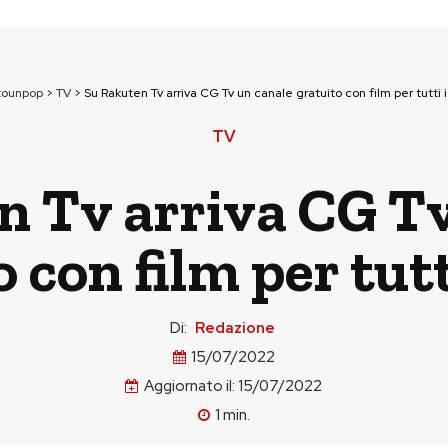
tounpop
>
TV
>
Su Rakuten Tv arriva CG Tv un canale gratuito con film per tutti i
TV
n Tv arriva CG Tv
 con film per tutt
Di:
Redazione
15/07/2022
Aggiornato il:
15/07/2022
1
min.