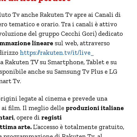
Pluto Tv anche Rakuten Tv apre ai Canali di
ro tematico e orario. Tra i canali è attivo
oluzione del gruppo Cecchi Gori) dedicato
mmazione lineare
sul web, attraverso
ndirizzo
https://rakuten.tv/it/live_
ta Rakuten TV su Smartphone, Tablet e su
disponibile anche su Samsung Tv Plus e LG
mart Tv.
rigini legate al cinema e prevede una
i film. Il meglio delle
produzioni italiane
tari
, opere di
registi
ttima arte.
L’accesso è totalmente gratuito,
lla programmazione di Rakuten Tv, al