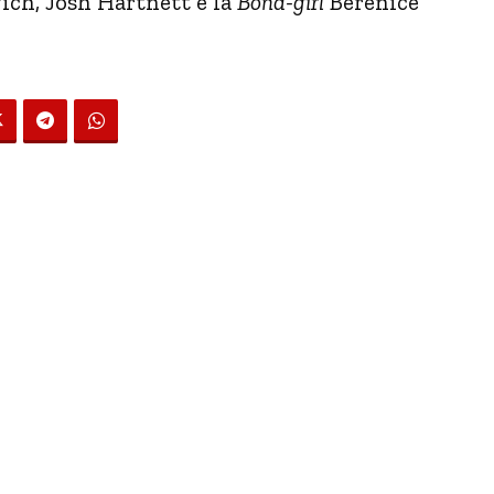
ch, Josh Hartnett e la
Bond-girl
Bérénice