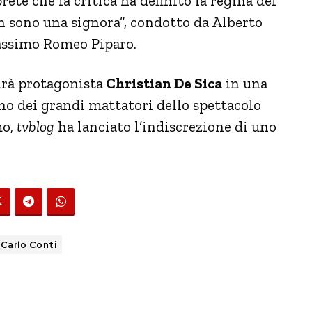
te che la critica ha definito la regina del
n sono una signora”, condotto da Alberto
Massimo Romeo Piparo.
rà protagonista
Christian De Sica
in una
uno dei grandi mattatori dello spettacolo
mo,
tvblog
ha lanciato l’indiscrezione di uno
Carlo Conti