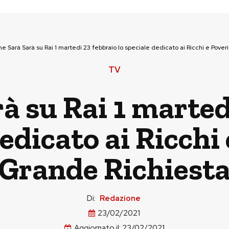
e Sarà Sarà su Rai 1 martedì 23 febbraio lo speciale dedicato ai Ricchi e Pover
TV
à su Rai 1 marted
dedicato ai Ricchi 
Grande Richiest
Di:
Redazione
23/02/2021
Aggiornato il:
23/02/2021