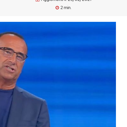
2
min.