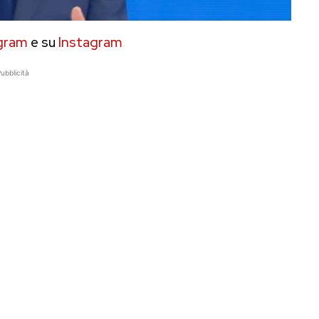
gram
e su
Instagram
ubblicità