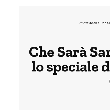
Dituttounpop
>
TV
>
Ch
Che Sarà Sar
lo speciale 