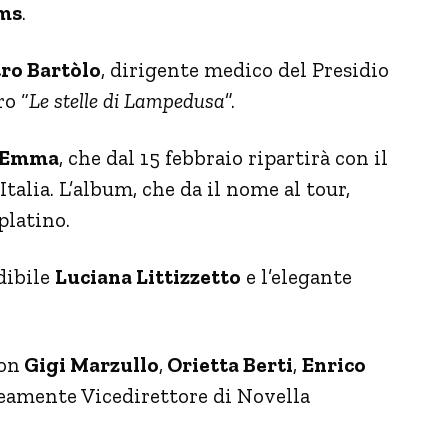
ms
.
tro Bartòlo
, dirigente medico del Presidio
ro “
Le stelle di Lampedusa
”.
Emma
, che dal 15 febbraio ripartirà con il
 Italia. L’album, che da il nome al tour,
platino.
dibile
Luciana Littizzetto
e l’elegante
on
Gigi Marzullo
,
Orietta Berti
,
Enrico
eamente Vicedirettore di Novella