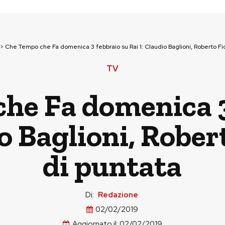
>
Che Tempo che Fa domenica 3 febbraio su Rai 1: Claudio Baglioni, Roberto Fic
TV
he Fa domenica 3
o Baglioni, Rober
di puntata
Di:
Redazione
02/02/2019
Aggiornato il:
02/02/2019