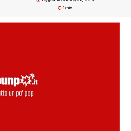
1
min.