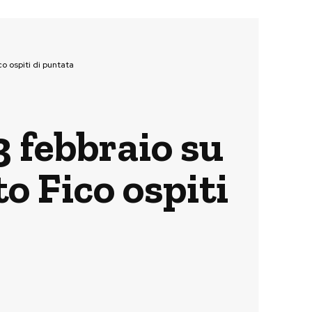
o ospiti di puntata
 febbraio su
to Fico ospiti