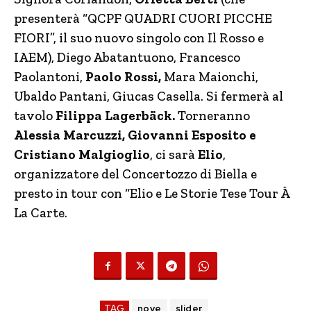
presenterà “QCPF QUADRI CUORI PICCHE
FIORI”, il suo nuovo singolo con Il Rosso e
IAEM), Diego Abatantuono, Francesco
Paolantoni,
Paolo Rossi,
Mara Maionchi,
Ubaldo Pantani, Giucas Casella. Si fermerà al
tavolo
Filippa Lagerb
äck.
Torneranno
Alessia Marcuzzi, Giovanni Esposito e
Cristiano Malgioglio
, ci sarà
Elio
,
organizzatore del Concertozzo di Biella e
presto in tour con “Elio e Le Storie Tese Tour À
La Carte.
TAG
nove
slider