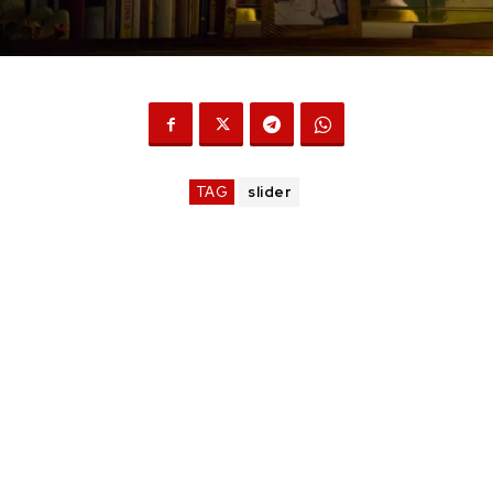
TAG
slider