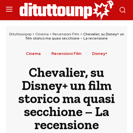
Dituttounpop
>
Cinema
>
Recensioni Film
>
Chevalier, su Disney+ un
film storico ma quasi secchione – La recensione
Cinema
Recensioni Film
Disney+
Chevalier, su
Disney+ un film
storico ma quasi
secchione – La
recensione