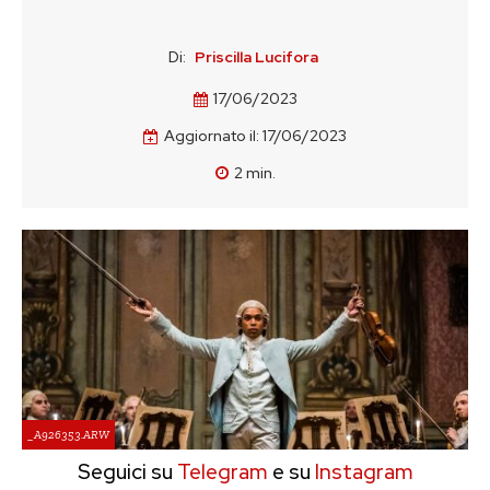
Di:
Priscilla Lucifora
17/06/2023
Aggiornato il:
17/06/2023
2
min.
_A926353.ARW
Seguici su
Telegram
e su
Instagram