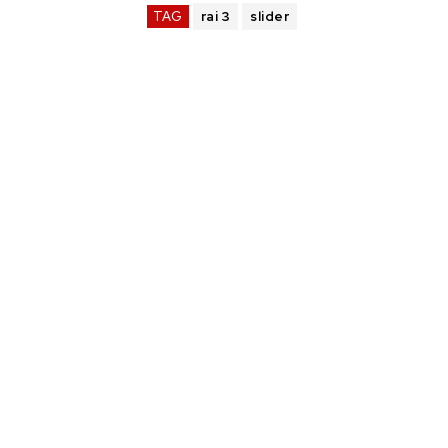
TAG
rai 3
slider