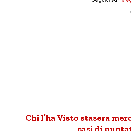
P
Chi l’ha Visto stasera merco
casi di punta