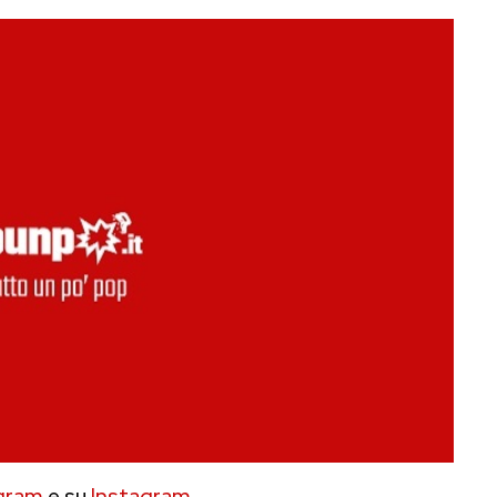
gram
e su
Instagram