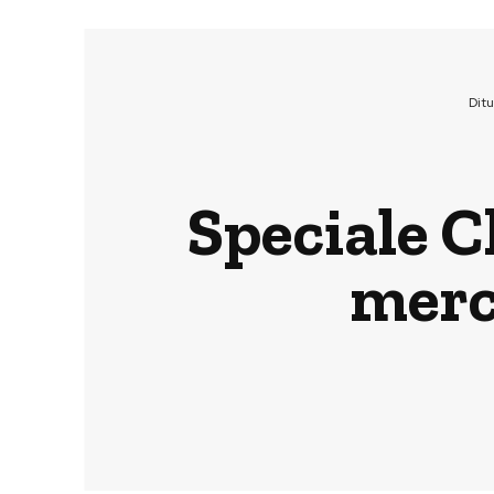
Dit
Speciale Ch
merco