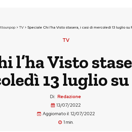
uttounpop
>
TV
>
Speciale Chi l’ha Visto stasera, i casi di mercoledì 13 luglio su 
TV
i l’ha Visto staser
ledì 13 luglio su
Di:
Redazione
13/07/2022
Aggiornato il:
12/07/2022
1
min.