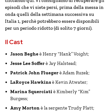
cliccando qui. Vi consigliamo di recuperare gli
episodi che vi siete persi, prima della messa in
onda quelli della settimana successiva su
Italia 1, perchè potrebbero essere disponibili
per un periodo ridotto (di solito 7 giorni).
Il Cast
Jason Beghe
è Henry “Hank” Voight;
Jesse Lee Soffer
è Jay Halstead;
Patrick John Flueger
è Adam Ruzek;
LaRoyce Hawkins
è Kevin Atwater;
Marina Squerciati
è Kimberly “Kim”
Burgess;
Amy Morton
è la sergente Trudy Platt;