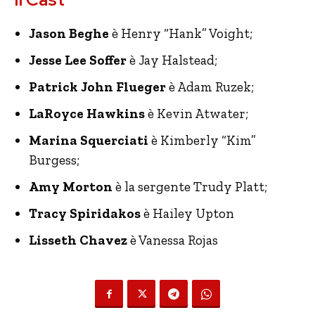
Jason Beghe
è Henry “Hank” Voight;
Jesse Lee Soffer
è Jay Halstead;
Patrick John Flueger
è Adam Ruzek;
LaRoyce Hawkins
è Kevin Atwater;
Marina Squerciati
è Kimberly “Kim”
Burgess;
Amy Morton
è la sergente Trudy Platt;
Tracy Spiridakos
è Hailey Upton
Lisseth Chavez
è Vanessa Rojas