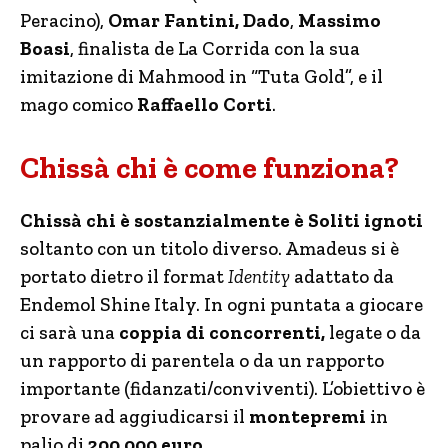
Peracino),
Omar Fantini, Dado
,
Massimo
Boasi
,
finalista de La Corrida con la sua
imitazione di Mahmood in “Tuta Gold”, e il
mago comico
Raffaello Corti
.
Chissà chi è come funziona?
Chissà chi è sostanzialmente è Soliti ignoti
soltanto con un titolo diverso. Amadeus si è
portato dietro il format
Identity
adattato da
Endemol Shine Italy. In ogni puntata a giocare
ci sarà una
coppia di concorrenti,
legate o da
un rapporto di parentela o da un rapporto
importante (fidanzati/conviventi). L’obiettivo è
provare ad aggiudicarsi il
montepremi
in
palio di
200.000 euro
.