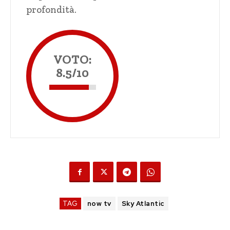
profondità.
VOTO:
8.5/10
TAG
now tv
Sky Atlantic