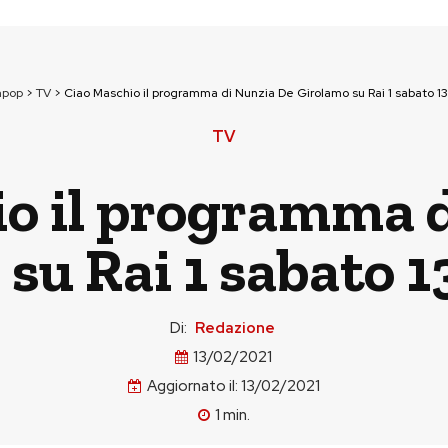
npop
>
TV
>
Ciao Maschio il programma di Nunzia De Girolamo su Rai 1 sabato 13
TV
o il programma 
su Rai 1 sabato 1
Di:
Redazione
13/02/2021
Aggiornato il:
13/02/2021
1
min.