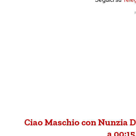
P
Ciao Maschio con Nunzia D
a 00:15