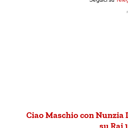
P
Ciao Maschio con Nunzia 
su Rai 1