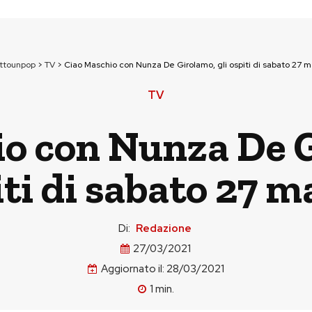
uttounpop
>
TV
>
Ciao Maschio con Nunza De Girolamo, gli ospiti di sabato 27 
TV
o con Nunza De G
iti di sabato 27 m
Di:
Redazione
27/03/2021
Aggiornato il:
28/03/2021
1
min.