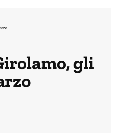
marzo
irolamo, gli
arzo