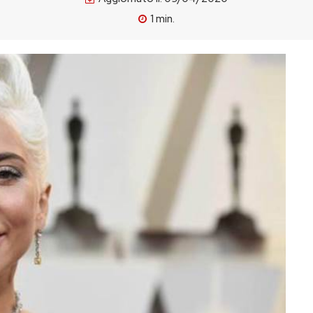
1
min.