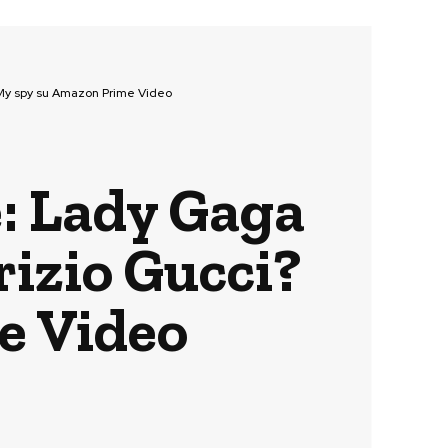
? My spy su Amazon Prime Video
e: Lady Gaga
rizio Gucci?
e Video