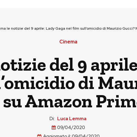
ma le notizie del 9 aprile: Lady Gaga nel film sull’omicidio di Maurizio Gucci
Cinema
otizie del 9 april
ll’omicidio di Mau
 su Amazon Prim
Di:
Luca Lemma
09/04/2020
Aggiornato il:
09/04/2020