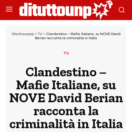
Dituttounpop
>
TV
>
Clandestino – Mafie Italiane, su NOVE David
Berian racconta la criminalità in Italia
TV
Clandestino –
Mafie Italiane, su
NOVE David Berian
racconta la
criminalità in Italia