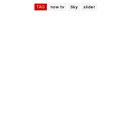
TAG
now tv
Sky
slider