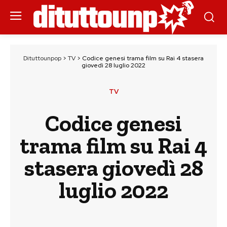
Dituttounpop
>
TV
>
Codice genesi trama film su Rai 4 stasera
giovedì 28 luglio 2022
TV
Codice genesi
trama film su Rai 4
stasera giovedì 28
luglio 2022