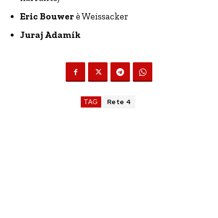
Eric Bouwer
è Weissacker
Juraj Adamík
TAG
Rete 4