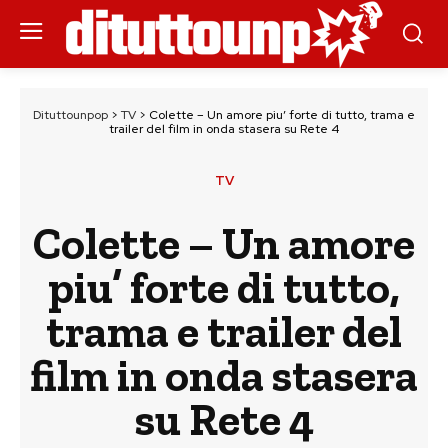
Dituttounpop
>
TV
>
Colette – Un amore piu’ forte di tutto, trama e
trailer del film in onda stasera su Rete 4
TV
Colette – Un amore
piu’ forte di tutto,
trama e trailer del
film in onda stasera
su Rete 4