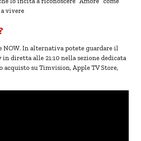
che lo incita a riconoscere “Amore” come
a vivere
?
e NOW. In alternativa potete guardare il
in diretta alle 21:10 nella sezione dedicata
e o acquisto su Timvision, Apple TV Store,