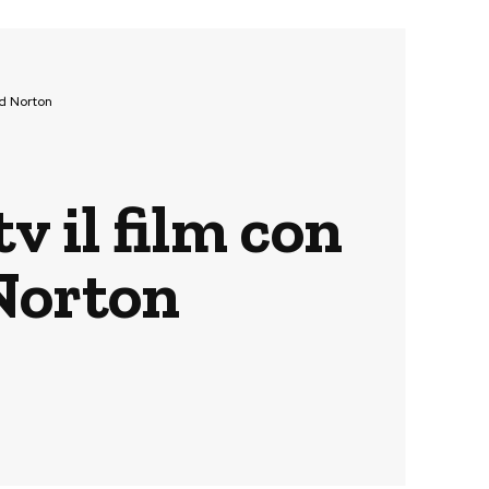
rd Norton
v il film con
Norton