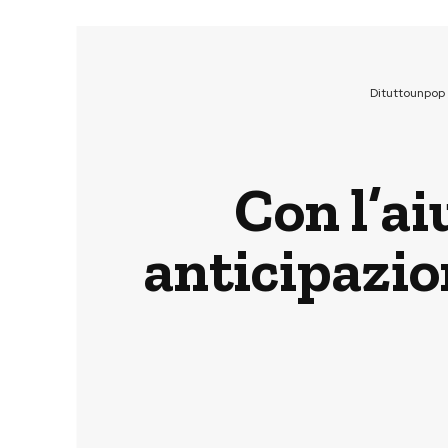
Dituttounpop
Con l’ai
anticipazio