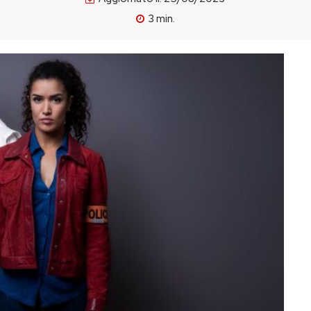
3
min.