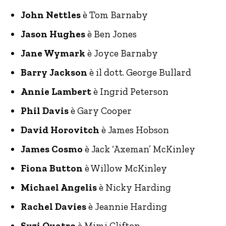
John Nettles
è Tom Barnaby
Jason Hughes
è Ben Jones
Jane Wymark
è Joyce Barnaby
Barry Jackson
è il dott. George Bullard
Annie Lambert
è Ingrid Peterson
Phil Davis
è Gary Cooper
David Horovitch
è James Hobson
James Cosmo
è Jack ‘Axeman’ McKinley
Fiona Button
è Willow McKinley
Michael Angelis
è Nicky Harding
Rachel Davies
è Jeannie Harding
Suzi Quatro
è Mimi Clifton