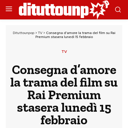
Dituttounpop
>
TV
>
Consegna d’amore la trama del film su Rai
Premium stasera lunedì 15 febbraio
TV
Consegna d’amore
la trama del film su
Rai Premium
stasera lunedì 15
febbraio