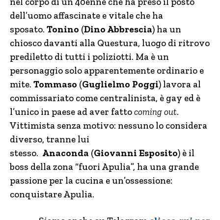
nel corpo di un 40enne che ha preso il posto
dell’uomo affascinate e vitale che ha
sposato.
Tonino
(
Dino Abbrescia
) ha un
chiosco davanti alla Questura, luogo di ritrovo
prediletto di tutti i poliziotti. Ma è un
personaggio solo apparentemente ordinario e
mite.
Tommaso
(
Guglielmo Poggi
) lavora al
commissariato come centralinista, è gay ed è
l’unico in paese ad aver fatto
coming out
.
Vittimista senza motivo: nessuno lo considera
diverso, tranne lui
stesso.
Anaconda
(
Giovanni Esposito
) è il
boss della zona “fuori Apulia”, ha una grande
passione per la cucina e un’ossessione:
conquistare Apulia.