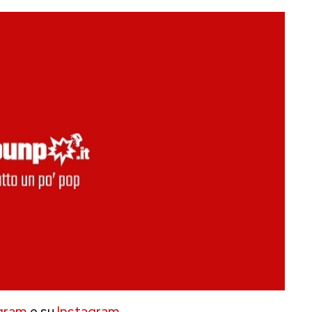
gram
e su
Instagram