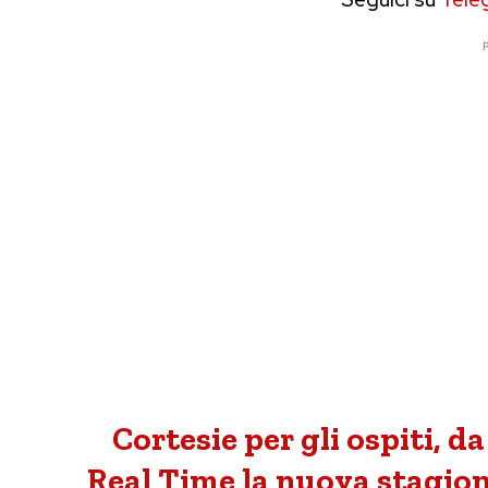
P
Cortesie per gli ospiti, d
Real Time la nuova stagion