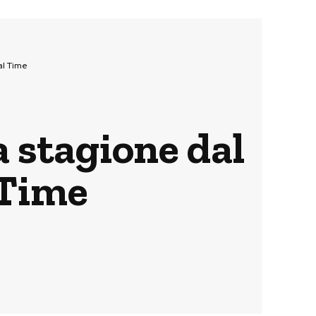
al Time
a stagione dal
 Time