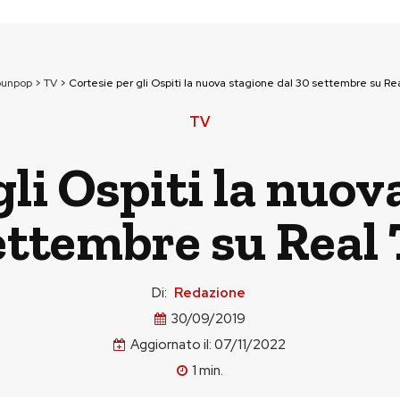
ounpop
>
TV
>
Cortesie per gli Ospiti la nuova stagione dal 30 settembre su Re
TV
gli Ospiti la nuov
ettembre su Real
Di:
Redazione
30/09/2019
Aggiornato il:
07/11/2022
1
min.