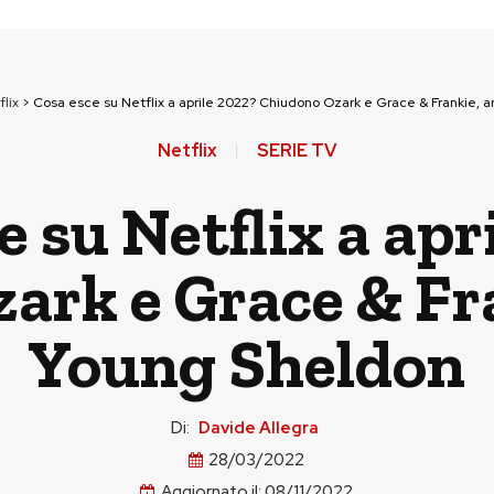
flix
>
Cosa esce su Netflix a aprile 2022? Chiudono Ozark e Grace & Frankie, a
Netflix
SERIE TV
e su Netflix a apr
ark e Grace & Fra
Young Sheldon
Di:
Davide Allegra
28/03/2022
Aggiornato il:
08/11/2022