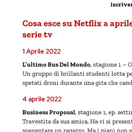
iscriver
Cosa esce su Netflix a apri
serie tv
1 Aprile 2022
L’ultimo Bus Del Mondo
, stagione 1 –
Un gruppo di brillanti studenti lotta pe
spetati droni durante una gita che camb
4 aprile 2022
Business Proposal
, stagione 1, ep. set
Travestita da sua amica, Ha-ri si prese
spaventare un ragazzo. Ma i piani non 