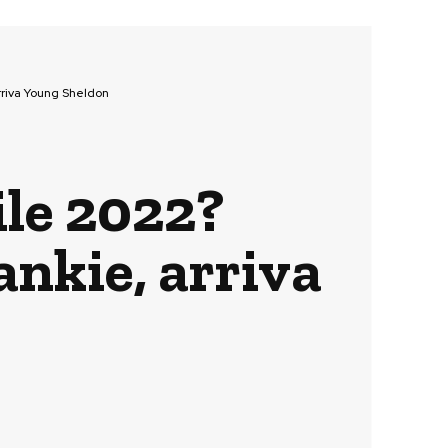
rriva Young Sheldon
ile 2022?
nkie, arriva