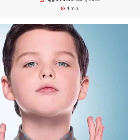
4
min.