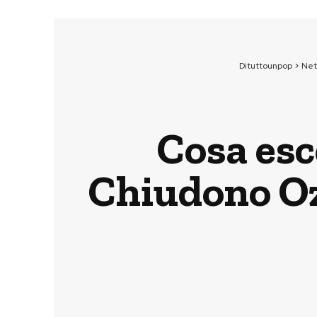
Dituttounpop
>
Net
Cosa esc
Chiudono Oz