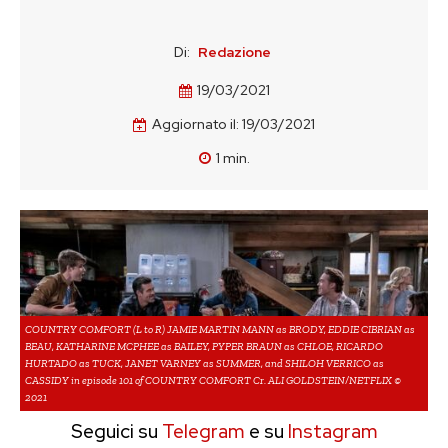
Di:
Redazione
19/03/2021
Aggiornato il:
19/03/2021
1
min.
COUNTRY COMFORT (L to R) JAMIE MARTIN MANN as BRODY, EDDIE CIBRIAN as
BEAU, KATHARINE MCPHEE as BAILEY, PYPER BRAUN as CHLOE, RICARDO
HURTADO as TUCK, JANET VARNEY as SUMMER, and SHILOH VERRICO as
CASSIDY in episode 101 of COUNTRY COMFORT Cr. ALI GOLDSTEIN/NETFLIX ©
2021
Seguici su
Telegram
e su
Instagram