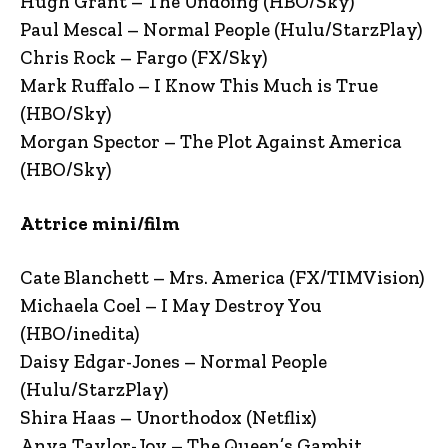
Hugh Grant – The Undoing (HBO/Sky)
Paul Mescal – Normal People (Hulu/StarzPlay)
Chris Rock – Fargo (FX/Sky)
Mark Ruffalo – I Know This Much is True
(HBO/Sky)
Morgan Spector – The Plot Against America
(HBO/Sky)
Attrice mini/film
Cate Blanchett – Mrs. America (FX/TIMVision)
Michaela Coel – I May Destroy You
(HBO/inedita)
Daisy Edgar-Jones – Normal People
(Hulu/StarzPlay)
Shira Haas – Unorthodox (Netflix)
Anya Taylor-Joy – The Queen’s Gambit