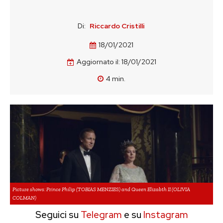
Di:
Riccardo Cristilli
18/01/2021
Aggiornato il:
18/01/2021
4
min.
Picture shows: Prince Philip (TOBIAS MENZIES) and Queen Elizabth II (OLIVIA
COLMAN)
Seguici su
Telegram
e su
Instagram