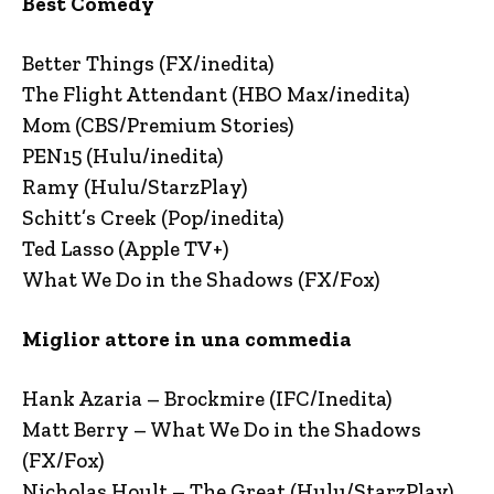
Best Comedy
Better Things (FX/inedita)
The Flight Attendant (HBO Max/inedita)
Mom (CBS/Premium Stories)
PEN15 (Hulu/inedita)
Ramy (Hulu/StarzPlay)
Schitt’s Creek (Pop/inedita)
Ted Lasso (Apple TV+)
What We Do in the Shadows (FX/Fox)
Miglior attore in una commedia
Hank Azaria – Brockmire (IFC/Inedita)
Matt Berry – What We Do in the Shadows
(FX/Fox)
Nicholas Hoult – The Great (Hulu/StarzPlay)