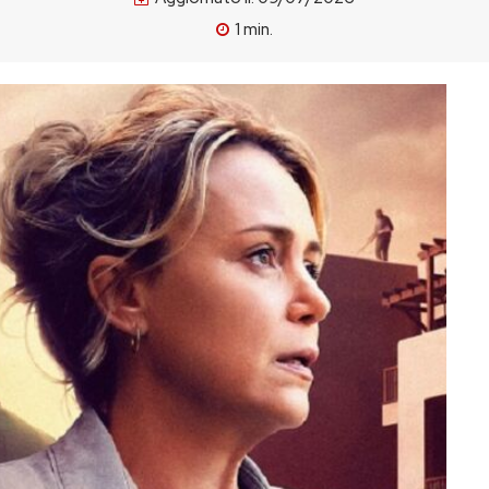
1
min.