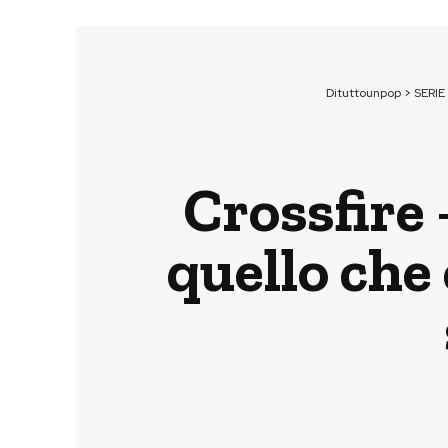
Dituttounpop
>
SERIE
Crossfire 
quello che 