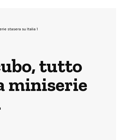
rie stasera su Italia 1
cubo, tutto
la miniserie
1